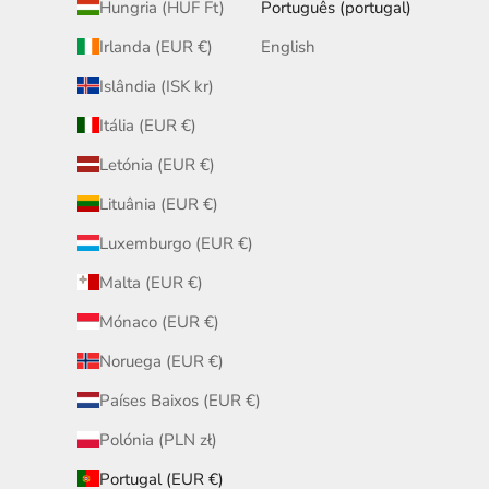
Hungria (HUF Ft)
Português (portugal)
Irlanda (EUR €)
English
Islândia (ISK kr)
Itália (EUR €)
Letónia (EUR €)
Lituânia (EUR €)
Luxemburgo (EUR €)
Malta (EUR €)
Mónaco (EUR €)
Noruega (EUR €)
Países Baixos (EUR €)
Polónia (PLN zł)
Portugal (EUR €)