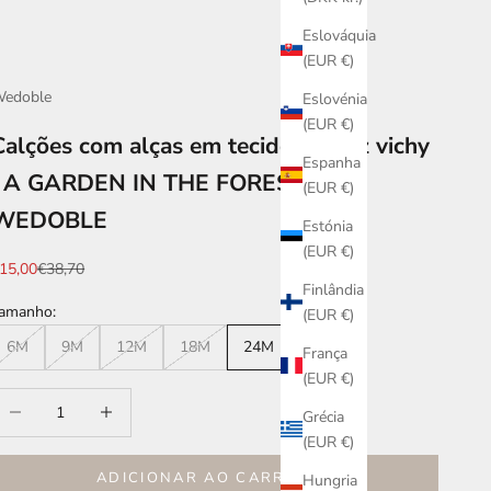
Eslováquia
(EUR €)
edoble
Eslovénia
(EUR €)
Calções com alças em tecido xadrez vichy
Espanha
| A GARDEN IN THE FOREST -
(EUR €)
WEDOBLE
Estónia
(EUR €)
reço promocional
Preço normal
15,00
€38,70
Finlândia
amanho:
(EUR €)
6M
9M
12M
18M
24M
36M
França
(EUR €)
iminuir quantidade
Aumentar quantidade
Grécia
(EUR €)
ADICIONAR AO CARRINHO
Hungria