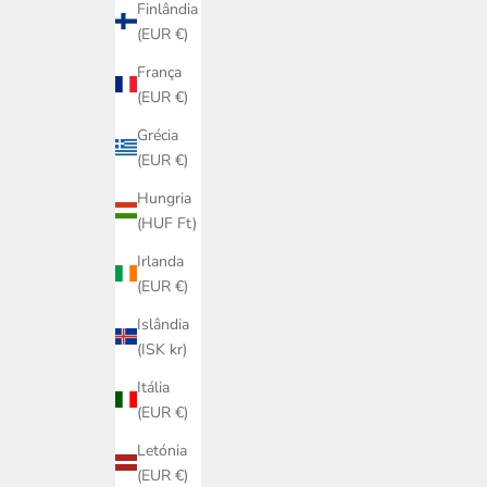
Finlândia
(EUR €)
França
(EUR €)
Grécia
(EUR €)
Hungria
(HUF Ft)
Irlanda
(EUR €)
Islândia
(ISK kr)
Itália
(EUR €)
Letónia
(EUR €)