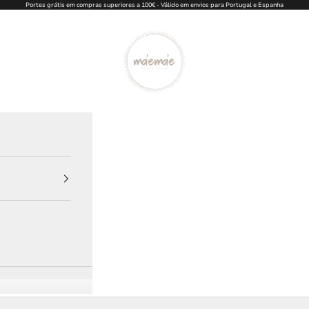
Portes grátis em compras superiores a 100€ - Válido em envios para Portugal e Espanha
Ma'eMa'e