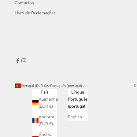
Contactos
Livro de Reclamações
Portugal (EUR €)
Português (portugal)
©
País
Língua
Alemanha
Português
(EUR €)
(portugal)
Andorra
English
(EUR €)
Áustria