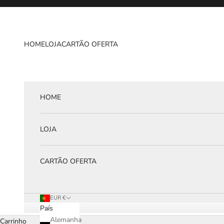
Pular para o conteúdo
HOME
LOJA
CARTÃO OFERTA
HOME
LOJA
CARTÃO OFERTA
EUR €
País
Alemanha
Carrinho