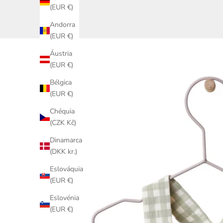
(EUR €)
Andorra
(EUR €)
Áustria
(EUR €)
Bélgica
(EUR €)
Chéquia
(CZK Kč)
Dinamarca
(DKK kr.)
Eslováquia
(EUR €)
Eslovénia
(EUR €)