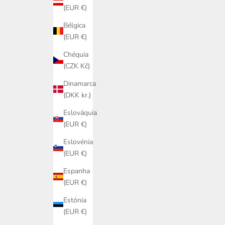
(EUR €)
Bélgica
(EUR €)
Chéquia
(CZK Kč)
Dinamarca
(DKK kr.)
Eslováquia
(EUR €)
Eslovénia
(EUR €)
Espanha
(EUR €)
Estónia
(EUR €)