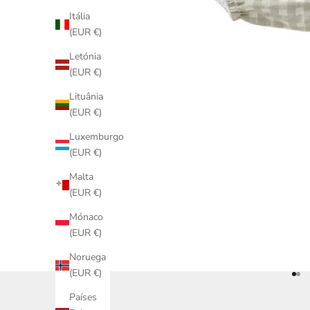
Itália
(EUR €)
Letónia
(EUR €)
Lituânia
(EUR €)
Luxemburgo
(EUR €)
Malta
(EUR €)
Mónaco
(EUR €)
Noruega
(EUR €)
Ir p
Ir 
Países