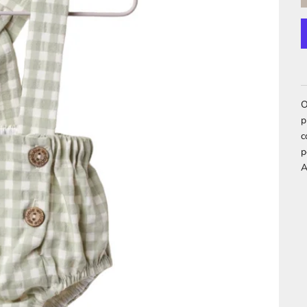
O
p
c
p
A