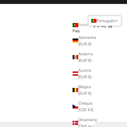
Português
Login
Pesquisar
Carrinho
EUR €
País
Alemanha
(EUR €)
Andorra
(EUR €)
Áustria
(EUR €)
Bélgica
(EUR €)
Chéquia
(CZK Kč)
Dinamarca
(DKK kr.)