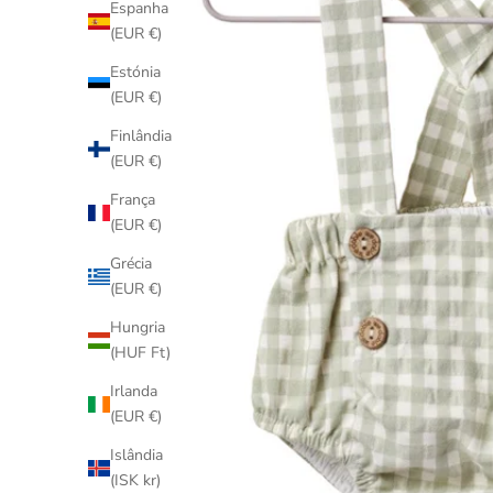
Espanha
(EUR €)
Estónia
(EUR €)
Finlândia
(EUR €)
França
(EUR €)
Grécia
(EUR €)
Hungria
(HUF Ft)
Irlanda
(EUR €)
Islândia
(ISK kr)