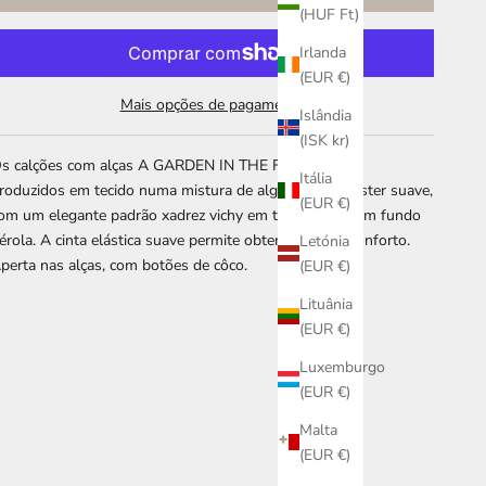
(HUF Ft)
Irlanda
(EUR €)
Mais opções de pagamento
Islândia
(ISK kr)
s calções com alças A GARDEN IN THE FOREST são
Itália
roduzidos em tecido numa mistura de algodão e poliester suave,
(EUR €)
om um elegante padrão xadrez vichy em tons verdes em fundo
érola. A cinta elástica suave permite obter o melhor conforto.
Letónia
perta nas alças, com botões de côco.
(EUR €)
Lituânia
(EUR €)
Luxemburgo
(EUR €)
Malta
(EUR €)