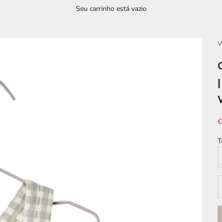
Seu carrinho está vazio
W
P
€
T
D