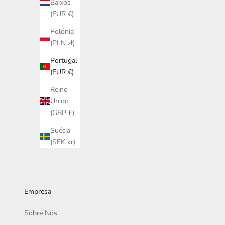
Baixos
(EUR €)
Polónia
(PLN zł)
Portugal
(EUR €)
Reino
Unido
(GBP £)
Suécia
(SEK kr)
Empresa
Sobre Nós