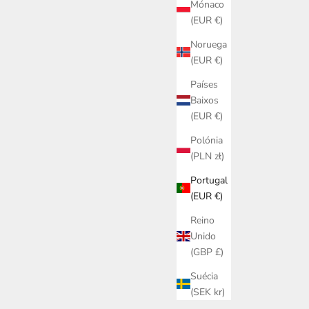
Mónaco
(EUR €)
Noruega
(EUR €)
Países
Baixos
(EUR €)
Polónia
(PLN zł)
Portugal
(EUR €)
Reino
Unido
(GBP £)
Suécia
(SEK kr)