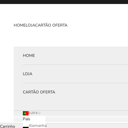
Pular para o conteúdo
HOME
LOJA
CARTÃO OFERTA
HOME
LOJA
CARTÃO OFERTA
EUR €
País
Alemanha
Carrinho