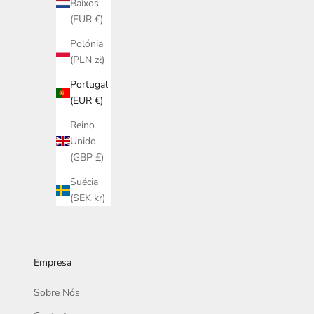
Baixos
(EUR €)
Polónia
(PLN zł)
Portugal
(EUR €)
Reino
Unido
(GBP £)
Suécia
(SEK kr)
Empresa
Sobre Nós