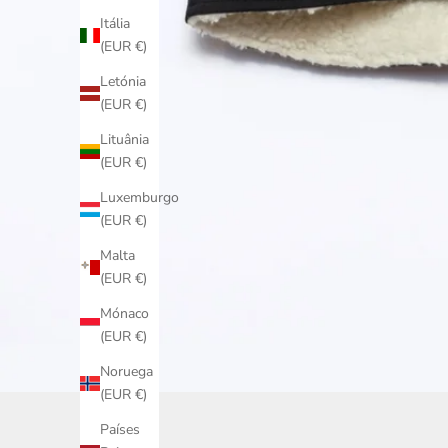
Itália
(EUR €)
Letónia
(EUR €)
Lituânia
(EUR €)
Luxemburgo
(EUR €)
Malta
(EUR €)
Mónaco
(EUR €)
Noruega
(EUR €)
Países