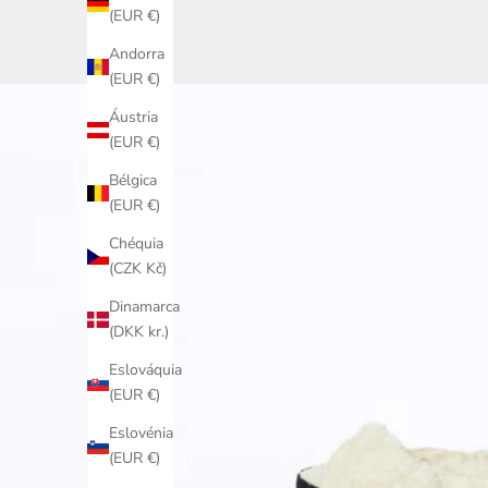
(EUR €)
Andorra
(EUR €)
Áustria
(EUR €)
Bélgica
(EUR €)
Chéquia
(CZK Kč)
Dinamarca
(DKK kr.)
Eslováquia
(EUR €)
Eslovénia
(EUR €)