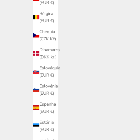
(EUR €)
Bélgica
(EUR €)
Chéquia
(CZK Kč)
Dinamarca
(DKK kr.)
Eslováquia
(EUR €)
Eslovénia
(EUR €)
Espanha
(EUR €)
Estónia
(EUR €)