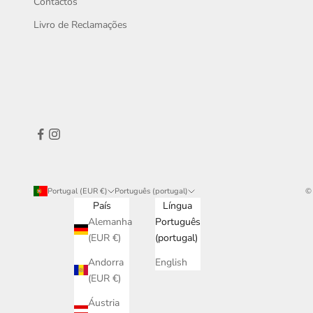
Contactos
Livro de Reclamações
Portugal (EUR €)
Português (portugal)
©
País
Língua
Alemanha
Português
(EUR €)
(portugal)
Andorra
English
(EUR €)
Áustria