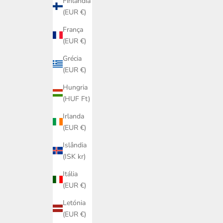
Finlândia
(EUR €)
França
(EUR €)
Grécia
(EUR €)
Hungria
(HUF Ft)
Irlanda
(EUR €)
Islândia
(ISK kr)
Itália
(EUR €)
Letónia
(EUR €)