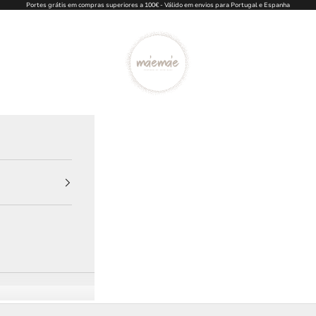
Portes grátis em compras superiores a 100€ - Válido em envios para Portugal e Espanha
Ma'eMa'e