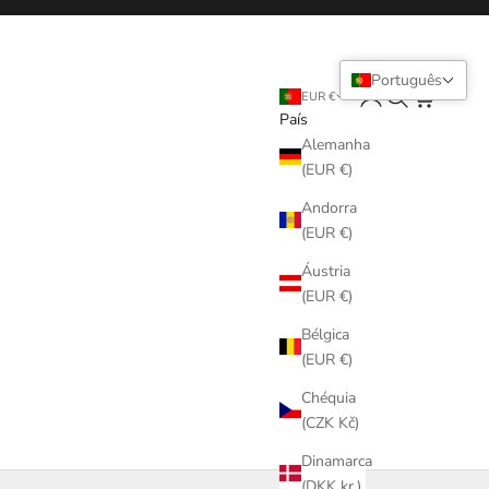
Português
Login
Pesquisar
Carrinho
EUR €
País
Alemanha
(EUR €)
Andorra
(EUR €)
Áustria
(EUR €)
Bélgica
(EUR €)
Chéquia
(CZK Kč)
Dinamarca
(DKK kr.)