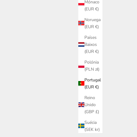
Mónaco
(EUR €)
Noruega
(EUR €)
Países
Baixos
(EUR €)
Polónia
(PLN zł)
Portugal
(EUR €)
Reino
Unido
(GBP £)
Suécia
(SEK kr)