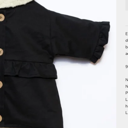
E
d
b
a
9
N
N
P
L
h
L