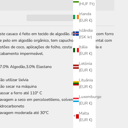
(HUF Ft)
Irlanda
(EUR €)
Islândia
ste casaco é feito em tecido de algodão. É um modelo com forro
(ISK kr)
e pelo em algodão orgânico, tem capucho, abertura frontal com
otões de coco, aplicações de folho, costa mais comprida e
Itália
cabamento impermeável.
(EUR €)
Letónia
7.0% Algodão,3.0% Elastano
(EUR €)
ão utilizar lixívia
Lituânia
ão secar na máquina
(EUR €)
assar a ferro até 110º C
Luxemburgo
avagem a seco em percoloetilieno, solvente R113 e
(EUR €)
idrocarboneto
avagem moderada até 30ºC
Malta
(EUR €)