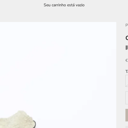
Seu carrinho está vazio
P
P
€
T
D