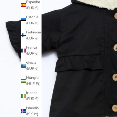
Espanha
(EUR €)
Estónia
(EUR €)
Finlândia
(EUR €)
França
(EUR €)
Grécia
(EUR €)
Hungria
(HUF Ft)
Irlanda
(EUR €)
Islândia
(ISK kr)