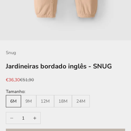
Snug
Jardineiras bordado inglês - SNUG
Preço promocional
Preço normal
€36,30
€51,90
Tamanho:
6M
9M
12M
18M
24M
Diminuir quantidade
Aumentar quantidade