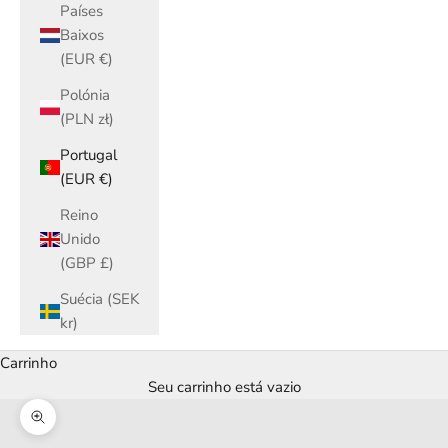
Países
Baixos
(EUR €)
Polónia
(PLN zł)
Portugal
(EUR €)
Reino
Unido
(GBP £)
Suécia (SEK
kr)
Carrinho
Seu carrinho está vazio
Zoom na imagem