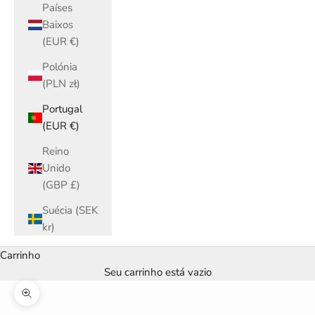
Países
Baixos
(EUR €)
Polónia
(PLN zł)
Portugal
(EUR €)
Reino
Unido
(GBP £)
Suécia (SEK
kr)
Carrinho
Seu carrinho está vazio
Zoom na imagem