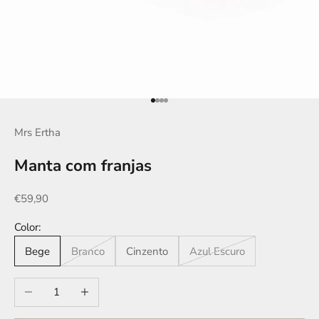
Ir para item 1
Ir para item 2
Ir para item 3
Ir para item 4
Mrs Ertha
Manta com franjas
Preço promocional
€59,90
Color:
Bege
Branco
Cinzento
Azul Escuro
Diminuir quantidade
Aumentar quantidade