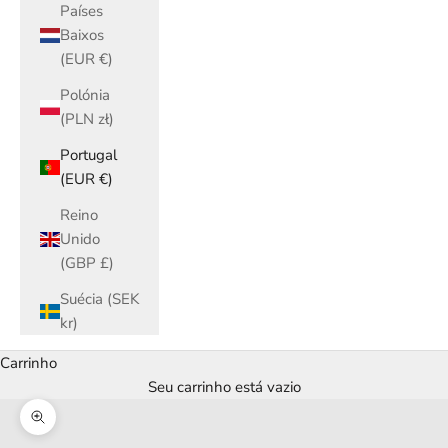
Países
Baixos
(EUR €)
Polónia
(PLN zł)
Portugal
(EUR €)
Reino
Unido
(GBP £)
Suécia (SEK
kr)
Carrinho
Seu carrinho está vazio
Zoom na imagem