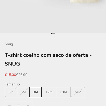
Ir para item 1
Ir para item 2
Ir para item 3
Snug
T-shirt coelho com saco de oferta -
SNUG
Preço promocional
Preço normal
€15,00
€26,90
Tamanho:
3M
6M
9M
12M
18M
24M
Diminuir quantidade
Aumentar quantidade